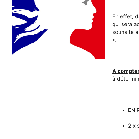
En effet, 
qui sera a
souhaite a
».
À compter
à détermin
EN 
2 x 